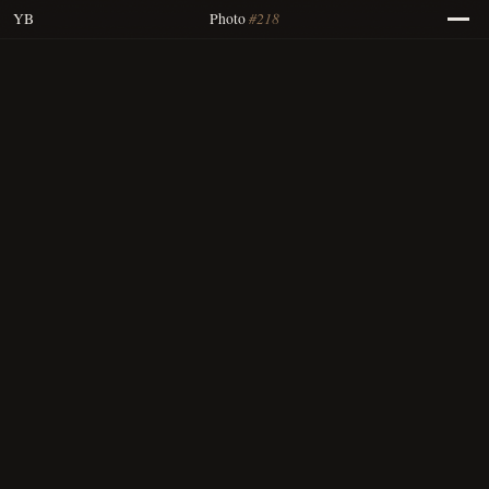
#218
YB
Photo