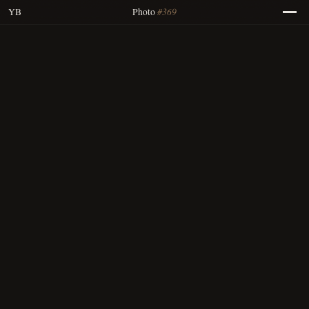
#369
YB
Photo