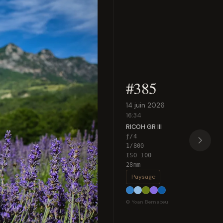
#385
14 juin 2026
16:34
RICOH GR III
ƒ/4
1/800
ISO 100
28mm
Paysage
© Yoan Bernabeu