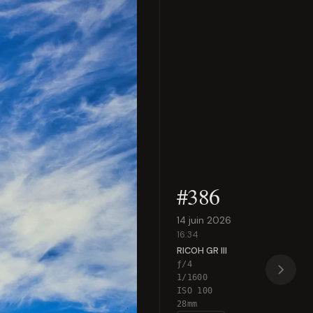
#386
14 juin 2026
16:34
RICOH GR III
ƒ/4
1/1600
ISO 100
28mm