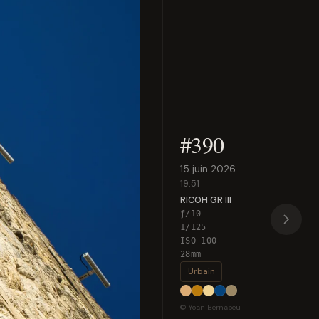
#390
15 juin 2026
19:51
RICOH GR III
ƒ/10
1/125
ISO 100
28mm
Urbain
© Yoan Bernabeu