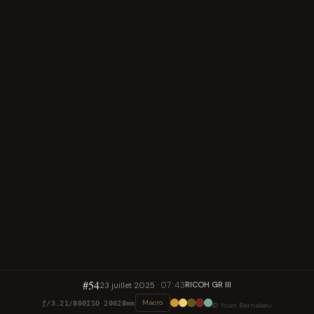
#54
07:43
RICOH GR III
23 juillet 2025
Macro
ƒ/3.2
1/800
ISO 200
28mm
© Yoan Bernabeu