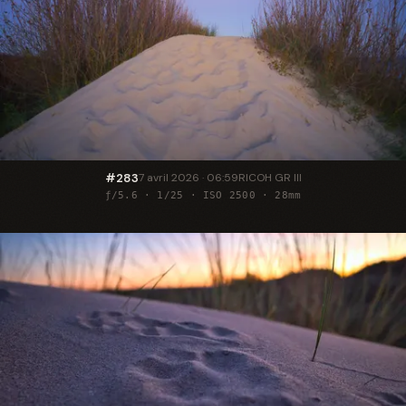
#283
7 avril 2026 · 06:59
RICOH GR III
ƒ/5.6 · 1/25 · ISO 2500 · 28mm