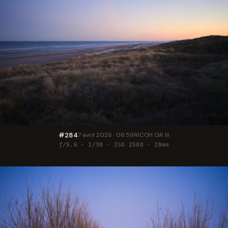
#284
7 avril 2026 · 06:59
RICOH GR III
ƒ/5.6 · 1/30 · ISO 2500 · 28mm