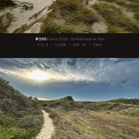
#290
9 avril 2026 · 18:46
iPhone 14 Plus
ƒ/2.4 · 1/508 · ISO 32 · 14mm