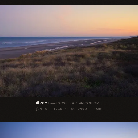
#285
7 avril 2026 · 06:59
RICOH GR III
ƒ/5.6 · 1/30 · ISO 2500 · 28mm